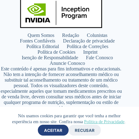
Quem Somos
Redação
Colunistas
Fontes Confiáveis
Declaração de privacidade
Política Editorial
Política de Correções
Política de Cookies
Imprint
Isenção de Responsabilidade
Fale Conosco
Anuncie Conosco
Este conteúdo é apenas para fins informativos e educacionais.
Não tem a intenção de fornecer aconselhamento médico ou
substituir tal aconselhamento ou tratamento de um médico
pessoal. Todos os visualizadores deste conteúdo,
especialmente aqueles que tomam medicamentos prescritos ou
de venda livre, devem consultar seus médicos antes de iniciar
qualquer programa de nutrição, suplementação ou estilo de
vida.
Copyright © 2026 - SaúdeLAB.com pertence ao grupo
Nós usamos cookies para garantir que você tenha a melhor
VKCF Soluções Digitais Ltda - CNPJ n° 43.726.917/0001-80
experiência em nosso site. Confira nossa
Política de Privacidade
.
- Contato +55 (65) 99813- 4203 - Responsável Técnica:
ACEITAR
RECUSAR
Farmacêutica Elizandra Civalsci Costa - CRF MT n° 3490