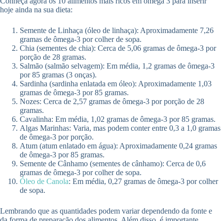
Conheça agora os 10 alimentos mais ricos em ômega 3 para inserir
hoje ainda na sua dieta:
Semente de Linhaça (óleo de linhaça): Aproximadamente 7,26
gramas de ômega-3 por colher de sopa.
Chia (sementes de chia): Cerca de 5,06 gramas de ômega-3 por
porção de 28 gramas.
Salmão (salmão selvagem): Em média, 1,2 gramas de ômega-3
por 85 gramas (3 onças).
Sardinha (sardinha enlatada em óleo): Aproximadamente 1,03
gramas de ômega-3 por 85 gramas.
Nozes: Cerca de 2,57 gramas de ômega-3 por porção de 28
gramas.
Cavalinha: Em média, 1,02 gramas de ômega-3 por 85 gramas.
Algas Marinhas: Varia, mas podem conter entre 0,3 a 1,0 gramas
de ômega-3 por porção.
Atum (atum enlatado em água): Aproximadamente 0,24 gramas
de ômega-3 por 85 gramas.
Semente de Cânhamo (sementes de cânhamo): Cerca de 0,6
gramas de ômega-3 por colher de sopa.
Óleo de Canola
: Em média, 0,27 gramas de ômega-3 por colher
de sopa.
Lembrando que as quantidades podem variar dependendo da fonte e
da forma de preparação dos alimentos. Além disso, é importante