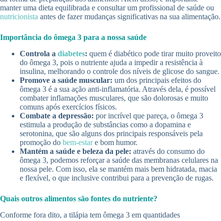
manter uma dieta equilibrada e consultar um profissional de saúde ou
nutricionista
antes de fazer mudanças significativas na sua alimentação.
Importância do ômega 3 para a nossa saúde
Controla a
diabetes
:
quem é diabético pode tirar muito proveito
do ômega 3, pois o nutriente ajuda a impedir a resistência à
insulina, melhorando o controle dos níveis de glicose do sangue.
Promove a saúde muscular:
um dos principais efeitos do
ômega 3 é a sua ação anti-inflamatória. Através dela, é possível
combater inflamações musculares, que são dolorosas e muito
comuns após exercícios físicos.
Combate a depressão:
por incrível que pareça, o ômega 3
estimula a produção de substâncias como a dopamina e
serotonina, que são alguns dos principais responsáveis pela
promoção do
bem-estar
e bom humor.
Mantém a saúde e beleza da pele:
através do consumo do
ômega 3, podemos reforçar a saúde das membranas celulares na
nossa pele. Com isso, ela se mantém mais bem hidratada, macia
e flexível, o que inclusive contribui para a prevenção de rugas.
Quais outros alimentos são fontes do nutriente?
Conforme fora dito, a tilápia tem ômega 3 em quantidades