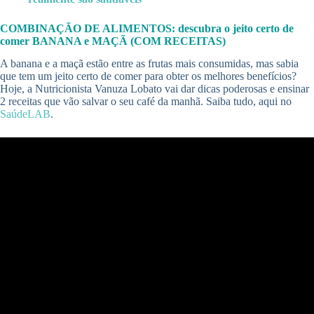
COMBINAÇÃO DE ALIMENTOS: descubra o jeito certo de
comer BANANA e MAÇÃ (COM RECEITAS)
A banana e a maçã estão entre as frutas mais consumidas, mas sabia
que tem um jeito certo de comer para obter os melhores benefícios?
Hoje, a Nutricionista Vanuza Lobato vai dar dicas poderosas e ensinar
2 receitas que vão salvar o seu café da manhã. Saiba tudo, aqui no
SaúdeLAB
.