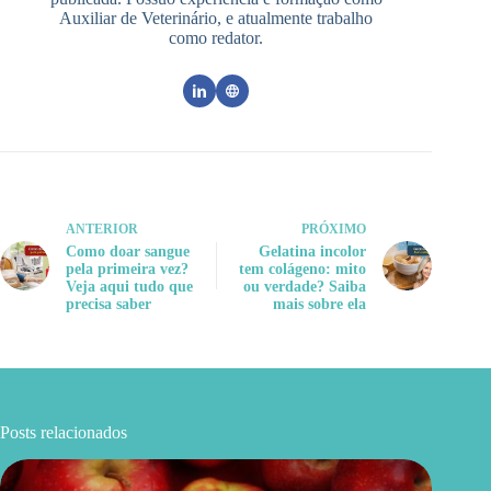
Auxiliar de Veterinário, e atualmente trabalho
como redator.
ANTERIOR
PRÓXIMO
Como doar sangue
Gelatina incolor
pela primeira vez?
tem colágeno: mito
Veja aqui tudo que
ou verdade? Saiba
precisa saber
mais sobre ela
Posts relacionados