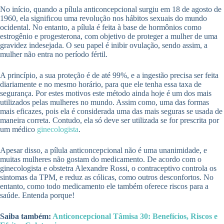
No início, quando a pílula anticoncepcional surgiu em 18 de agosto de
1960, ela significou uma revolução nos hábitos sexuais do mundo
ocidental. No entanto, a pílula é feita à base de hormônios como
estrogênio e progesterona, com objetivo de proteger a mulher de uma
gravidez indesejada. O seu papel é inibir ovulação, sendo assim, a
mulher não entra no período fértil.
A princípio, a sua proteção é de até 99%, e a ingestão precisa ser feita
diariamente e no mesmo horário, para que ele tenha essa taxa de
segurança. Por estes motivos este método ainda hoje é um dos mais
utilizados pelas mulheres no mundo. Assim como, uma das formas
mais eficazes, pois ela é considerada uma das mais seguras se usada de
maneira correta. Contudo, ela só deve ser utilizada se for prescrita por
um médico
ginecologista
.
Apesar disso, a pílula anticoncepcional não é uma unanimidade, e
muitas mulheres não gostam do medicamento. De acordo com o
ginecologista e obstetra Alexandre Rossi, o contraceptivo controla os
sintomas da TPM, e reduz as cólicas, como outros desconfortos. No
entanto, como todo medicamento ele também oferece riscos para a
saúde. Entenda porque!
Saiba também:
Anticoncepcional Tâmisa 30: Benefícios, Riscos e