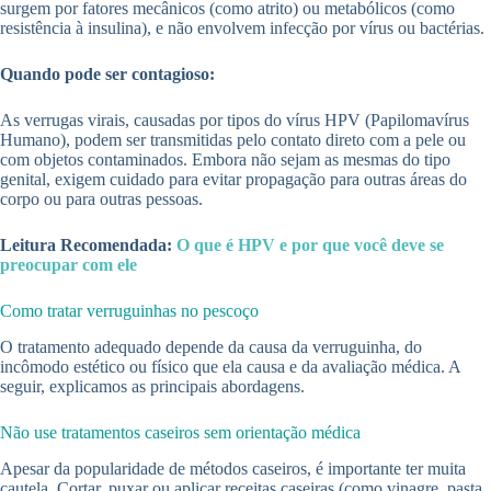
surgem por fatores mecânicos (como atrito) ou metabólicos (como
resistência à insulina), e não envolvem infecção por vírus ou bactérias.
Quando pode ser contagioso:
As verrugas virais, causadas por tipos do vírus HPV (Papilomavírus
Humano), podem ser transmitidas pelo contato direto com a pele ou
com objetos contaminados. Embora não sejam as mesmas do tipo
genital, exigem cuidado para evitar propagação para outras áreas do
corpo ou para outras pessoas.
Leitura Recomendada:
O que é HPV e por que você deve se
preocupar com ele
Como tratar verruguinhas no pescoço
O tratamento adequado depende da causa da verruguinha, do
incômodo estético ou físico que ela causa e da avaliação médica. A
seguir, explicamos as principais abordagens.
Não use tratamentos caseiros sem orientação médica
Apesar da popularidade de métodos caseiros, é importante ter muita
cautela. Cortar, puxar ou aplicar receitas caseiras (como vinagre, pasta