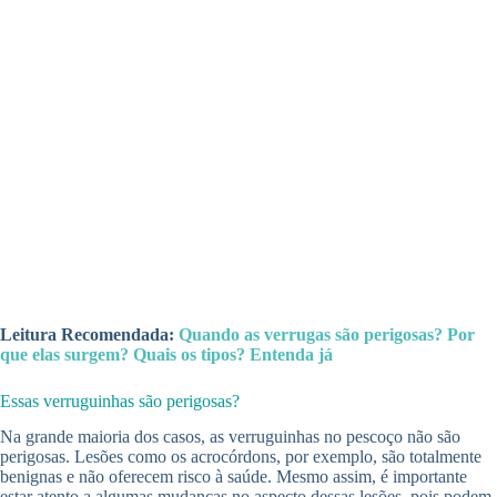
Leitura Recomendada:
Quando as verrugas são perigosas? Por
que elas surgem? Quais os tipos? Entenda já
Essas verruguinhas são perigosas?
Na grande maioria dos casos, as verruguinhas no pescoço não são
perigosas. Lesões como os acrocórdons, por exemplo, são totalmente
benignas e não oferecem risco à saúde. Mesmo assim, é importante
estar atento a algumas mudanças no aspecto dessas lesões, pois podem