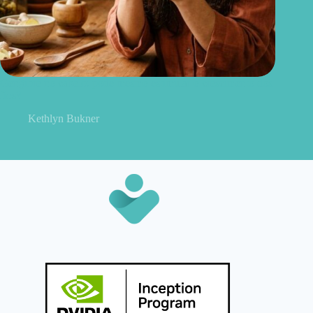
Gengibre no cabelo: pode mesmo estimular o crescimento dos
fios?
Kethlyn Bukner