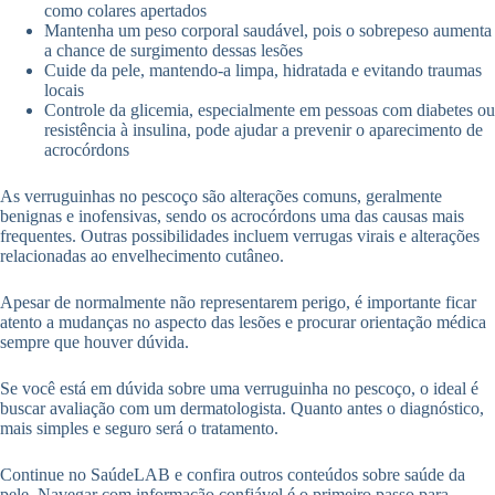
como colares apertados
Mantenha um peso corporal saudável, pois o sobrepeso aumenta
a chance de surgimento dessas lesões
Cuide da pele, mantendo-a limpa, hidratada e evitando traumas
locais
Controle da glicemia, especialmente em pessoas com diabetes ou
resistência à insulina, pode ajudar a prevenir o aparecimento de
acrocórdons
As verruguinhas no pescoço são alterações comuns, geralmente
benignas e inofensivas, sendo os acrocórdons uma das causas mais
frequentes. Outras possibilidades incluem verrugas virais e alterações
relacionadas ao envelhecimento cutâneo.
Apesar de normalmente não representarem perigo, é importante ficar
atento a mudanças no aspecto das lesões e procurar orientação médica
sempre que houver dúvida.
Se você está em dúvida sobre uma verruguinha no pescoço, o ideal é
buscar avaliação com um dermatologista. Quanto antes o diagnóstico,
mais simples e seguro será o tratamento.
Continue no SaúdeLAB e confira outros conteúdos sobre saúde da
pele. Navegar com informação confiável é o primeiro passo para