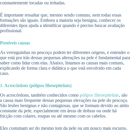
constantemente tocadas ou irritadas.
É importante ressaltar que, mesmo sendo comuns, nem todas essas
formações são iguais. Embora a maioria seja benigna, conhecer os
diferentes tipos ajuda a identificar quando é preciso buscar avaliação
profissional.
Possíveis causas
As verruguinhas no pescoço podem ter diferentes origens, e entender o
que está por trás dessas pequenas alterações na pele é fundamental para
saber como lidar com elas. Abaixo, listamos as causas mais comuns,
explicando de forma clara e didática o que está envolvido em cada
caso.
1. Acrocórdons (pólipos fibroepiteliais)
Os acrocórdons, também conhecidos como
pólipos fibroepiteliais
, são
a causa mais frequente dessas pequenas elevações na pele do pescoço.
São lesões benignas e não contagiosas, que se formam devido ao atrito
constante da pele, especialmente em áreas de dobras ou onde há
fricção com colares, roupas ou até mesmo com os cabelos.
Eles costumam ser do mesmo tom da pele ou um pouco mais escuros,