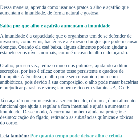
Dessa maneira, aprenda como usar nos pratos o alho e açafrão que
aumentam a imunidade, de forma natural e gostosa.
Saiba por que alho e açafrão aumentam a imunidade
A imunidade é a capacidade que o organismo tem de se defender de
invasores, como vírus, bactérias e até mesmo fungos que podem causar
doenças. Quando ela está baixa, alguns alimentos podem ajudar a
estabelecer os níveis normais, como é o caso do alho e do açafrão.
O alho, por sua vez, reduz o muco nos pulmões, ajudando a diluir
secreções, por isso é eficaz contra tosse persistente e quadros de
bronquite. Além disso, o alho pode ser consumido junto com
antibióticos, pois devido à sua composição, o alho pode matar bactérias
e prejudicar parasitas e vírus; também é rico em vitaminas A, C e E.
Já o açafrão ou como costuma ser conhecido, cúrcuma, é um alimento
funcional que ajuda a regular a flora intestinal e ajuda a aumentar a
imunidade. Desse modo, A cúrcuma também ajuda na proteção e
desintoxicação do fígado, retirando as substâncias químicas e tóxicas
do corpo.
Leia também:
Por quanto tempo pode deixar alho e cebola