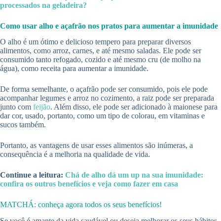
processados na geladeira?
Como usar alho e açafrão nos pratos para aumentar a imunidade
O alho é um ótimo e delicioso tempero para preparar diversos
alimentos, como arroz, carnes, e até mesmo saladas. Ele pode ser
consumido tanto refogado, cozido e até mesmo cru (de molho na
água), como receita para aumentar a imunidade.
De forma semelhante, o açafrão pode ser consumido, pois ele pode
acompanhar legumes e arroz no cozimento, a raiz pode ser preparada
junto com
feijão
. Além disso, ele pode ser adicionado à maionese para
dar cor, usado, portanto, como um tipo de colorau, em vitaminas e
sucos também.
Portanto, as vantagens de usar esses alimentos são inúmeras, a
consequência é a melhoria na qualidade de vida.
Continue a leitura:
Chá de alho dá um up na sua imunidade:
confira os outros benefícios e veja como fazer em casa
MATCHÁ: conheça agora todos os seus benefícios!
Se você é amante da vida saudável ou deseja melhorar os seus hábitos