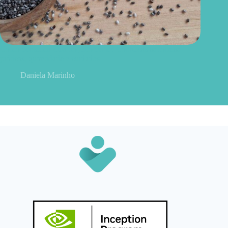
Como consumir chia do jeito certo? Conheças as formas
práticas, quantidade e cuidados
Daniela Marinho