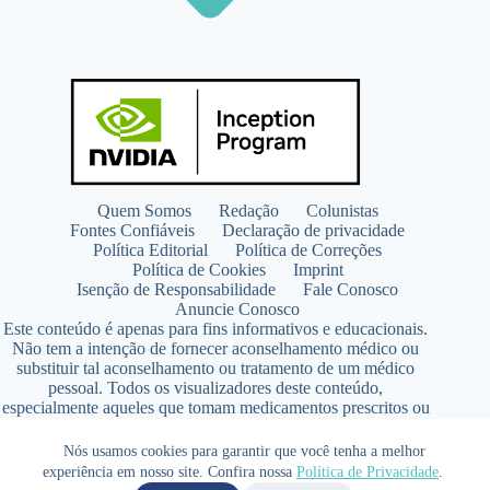
Quem Somos
Redação
Colunistas
Fontes Confiáveis
Declaração de privacidade
Política Editorial
Política de Correções
Política de Cookies
Imprint
Isenção de Responsabilidade
Fale Conosco
Anuncie Conosco
Este conteúdo é apenas para fins informativos e educacionais.
Não tem a intenção de fornecer aconselhamento médico ou
substituir tal aconselhamento ou tratamento de um médico
pessoal. Todos os visualizadores deste conteúdo,
especialmente aqueles que tomam medicamentos prescritos ou
de venda livre, devem consultar seus médicos antes de iniciar
qualquer programa de nutrição, suplementação ou estilo de
Nós usamos cookies para garantir que você tenha a melhor
vida.
experiência em nosso site. Confira nossa
Política de Privacidade
.