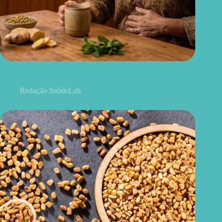
Chá para dor de barriga: quais ervas podem aliviar o
desconforto
Redação SaúdeLab