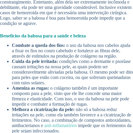
constrangimento. Entretanto, além dela ser extremamente incômoda e
debilitante, ela pode ter uma gravidade considerável. Inclusive existem
casos de hemorroida em que é necessária uma intervenção cirúrgica.
Logo, saber se a babosa é boa para hemorroida pode impedir que a
condição se agrave.
Benefícios da babosa para a saúde e beleza
Combate a queda dos fios:
o uso da babosa nos cabelos ajuda
a fixar os fios no couro cabeludo e fortalece as fibras dele,
através de estímulos na produção de colágeno na região.
Cuida da pele irritada:
condições como a dermatite e psoríase
causam irritações na nossa pele, as quais podem ser
consideravelmente aliviadas pela babosa. O mesmo pode ser dito
para peles que estão com coceira, ou que sofreram queimaduras
com raios solares.
Ameniza as rugas:
o colágeno também é um importante
composto para a pele, visto que ele lhe concede uma maior
firmeza e elasticidade. Com isso, o uso da babosa na pele pode
impedir e combater a formação de rugas.
Melhora a cicatrização da pele:
não só a babosa reduz
irritações na pele, como ela também favorece a a cicatrização de
ferimentos. No caso, a combinação de compostos antioxidantes,
antibacterianos e
anti-inflamatórios
impede que os ferimentos da
pele sejam infeccionados.