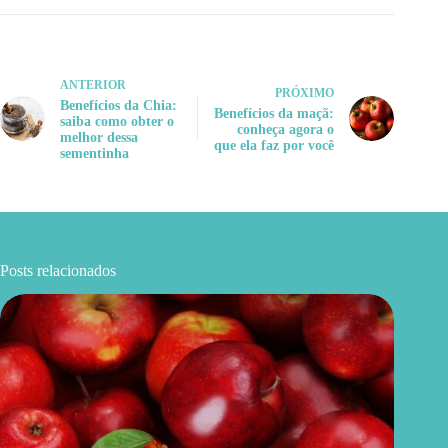
ANTERIOR
PRÓXIMO
Benefícios da Chia:
Benefícios da maçã:
saiba como obter o
conheça agora o
melhor dessa
que ela faz por você
sementinha
Posts relacionados