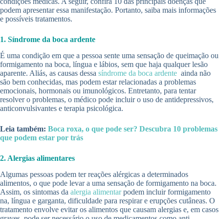
condições médicas. A seguir, confira 10 das principais doenças que
podem apresentar essa manifestação. Portanto, saiba mais informações
e possíveis tratamentos.
1. Síndrome da boca ardente
É uma condição em que a pessoa sente uma sensação de queimação ou
formigamento na boca, língua e lábios, sem que haja qualquer lesão
aparente. Aliás, as causas dessa
síndrome da boca ardente
ainda não
são bem conhecidas, mas podem estar relacionadas a problemas
emocionais, hormonais ou imunológicos. Entretanto, para tentar
resolver o problemas, o médico pode incluir o uso de antidepressivos,
anticonvulsivantes e terapia psicológica.
Leia também:
Boca roxa, o que pode ser? Descubra 10 problemas
que podem estar por trás
2. Alergias alimentares
Algumas pessoas podem ter reações alérgicas a determinados
alimentos, o que pode levar a uma sensação de formigamento na boca.
Assim, os sintomas da
alergia alimentar
podem incluir formigamento
na, língua e garganta, dificuldade para respirar e erupções cutâneas. O
tratamento envolve evitar os alimentos que causam alergias e, em casos
graves, pode ser necessário o uso de medicamentos como anti-