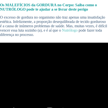
Os MALEFÍCIOS da GORDURA no Corpo: Saiba como o
NUTRÓLOGO pode te ajudar a se livrar deste perigo
O excesso de gordura no organismo não traz apenas uma insatisfação
estética. Infelizmente, a proporção desequilibrada de tecido gorduroso
é a causa de inúmeros problemas de saúde. Mas, muitas vezes, é difícil
vencer essa luta sozinho (a), e é aí que o
Nutrólogo
pode fazer toda
diferença no processo.