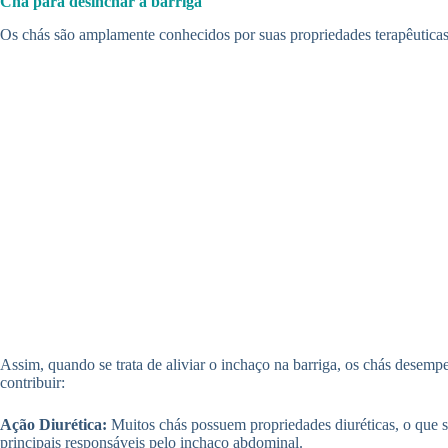
Chá para desinchar a barriga
Os chás são amplamente conhecidos por suas propriedades terapêuticas 
Assim, quando se trata de aliviar o inchaço na barriga, os chás dese
contribuir:
Ação Diurética:
Muitos chás possuem propriedades diuréticas, o que si
principais responsáveis pelo inchaço abdominal.