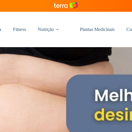
a
Fitness
Nutrição
Plantas Medicinais
Cu