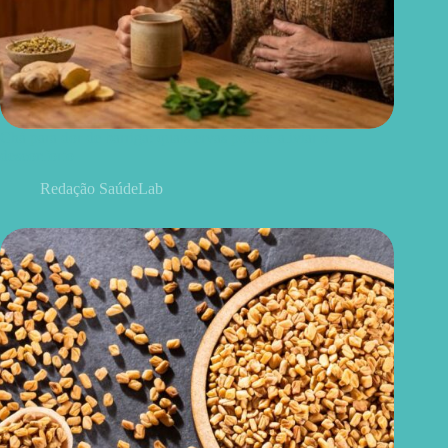
Chá para dor de barriga: quais ervas podem aliviar o
desconforto
Redação SaúdeLab