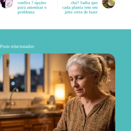
confira 7 opções
chá? Saiba que
para amenizar o
cada planta tem seu
problema
jeito certo de fazer
Posts relacionados