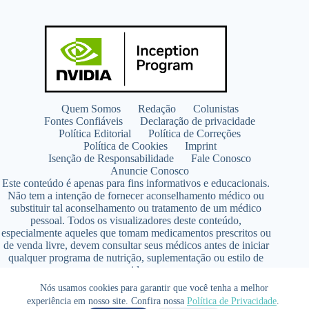
Quem Somos
Redação
Colunistas
Fontes Confiáveis
Declaração de privacidade
Política Editorial
Política de Correções
Política de Cookies
Imprint
Isenção de Responsabilidade
Fale Conosco
Anuncie Conosco
Este conteúdo é apenas para fins informativos e educacionais.
Não tem a intenção de fornecer aconselhamento médico ou
substituir tal aconselhamento ou tratamento de um médico
pessoal. Todos os visualizadores deste conteúdo,
especialmente aqueles que tomam medicamentos prescritos ou
de venda livre, devem consultar seus médicos antes de iniciar
qualquer programa de nutrição, suplementação ou estilo de
vida.
Copyright © 2026 - SaúdeLAB.com pertence ao grupo
Nós usamos cookies para garantir que você tenha a melhor
VKCF Soluções Digitais Ltda - CNPJ n° 43.726.917/0001-80
experiência em nosso site. Confira nossa
Política de Privacidade
.