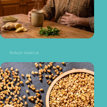
Chá para dor de barriga: quais ervas podem aliviar o
desconforto
Redação SaúdeLab