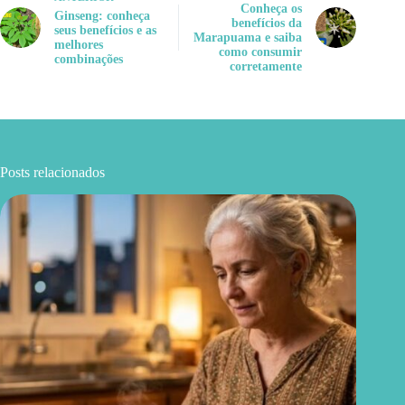
Conheça os
Ginseng: conheça
benefícios da
seus benefícios e as
Marapuama e saiba
melhores
como consumir
combinações
corretamente
Posts relacionados