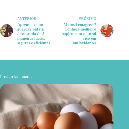
ANTERIOR
PRÓXIMO
Aprenda como
Morosil emagrece?
guardar batata
Conheça melhor o
descascada de 5
suplemento natural
maneiras fáceis,
rico em
seguras e eficientes
antioxidantes
Posts relacionados