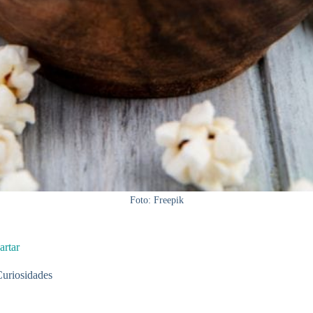
Foto: Freepik
artar
uriosidades