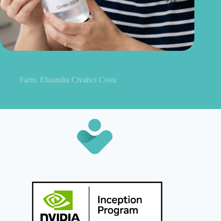
Soro fisiológico aberto: o prazo certo para usar e quando jogar
fora
Farm. Elizandra Civalsci Costa