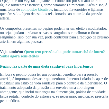
O pepino é um vegetal amplamente conhecido por seu alto teor de
água e nutrientes essenciais, como vitaminas e minerais. Além disso, é
uma fonte de
compostos bioativos
, incluindo flavonóides e lignanas,
que têm sido objeto de estudos relacionados ao controle da pressão
arterial.
Os compostos presentes no pepino podem ter um efeito vasodilatador,
ou seja, ajudam a relaxar os vasos sanguíneos e melhorar o fluxo
sanguíneo. Isso, por sua vez, pode contribuir para a redução da pressão
arterial em algumas pessoas.
Veja também:
Quem tem pressão alta pode tomar chá de louro?
Saiba agora seus efeitos
Pepino faz parte de uma dieta saudável para hipertensos
Embora o pepino possa ter um potencial benéfico para a pressão
arterial, é importante destacar que nenhum alimento isolado é capaz de
substituir um estilo de vida saudável para o controle da hipertensão. O
tratamento adequado da pressão alta envolve uma abordagem
abrangente, que inclui mudanças na alimentação, prática de atividade
física regular, controle do estresse e, se necessário, medicação prescrita
pelo médico.