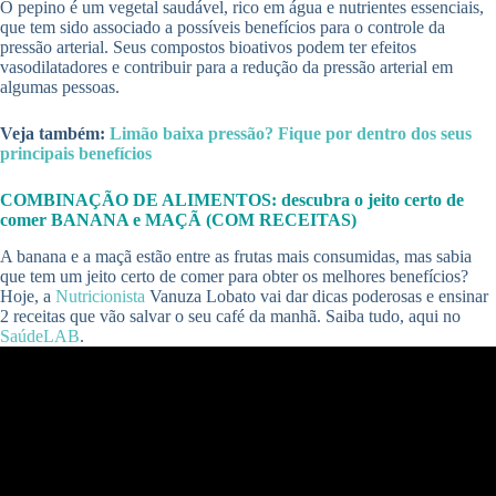
O pepino é um vegetal saudável, rico em água e nutrientes essenciais,
que tem sido associado a possíveis benefícios para o controle da
pressão arterial. Seus compostos bioativos podem ter efeitos
vasodilatadores e contribuir para a redução da pressão arterial em
algumas pessoas.
Veja também:
Limão baixa pressão? Fique por dentro dos seus
principais benefícios
COMBINAÇÃO DE ALIMENTOS: descubra o jeito certo de
comer BANANA e MAÇÃ (COM RECEITAS)
A banana e a maçã estão entre as frutas mais consumidas, mas sabia
que tem um jeito certo de comer para obter os melhores benefícios?
Hoje, a
Nutricionista
Vanuza Lobato vai dar dicas poderosas e ensinar
2 receitas que vão salvar o seu café da manhã. Saiba tudo, aqui no
SaúdeLAB
.