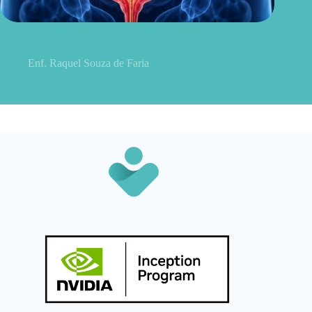
Sintomas de pielonefrite: sinais que podem indicar infecção
renal
Enf. Raquel Souza de Faria