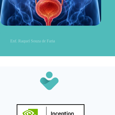
Sintomas de pielonefrite: sinais que podem indicar infecção
renal
Enf. Raquel Souza de Faria