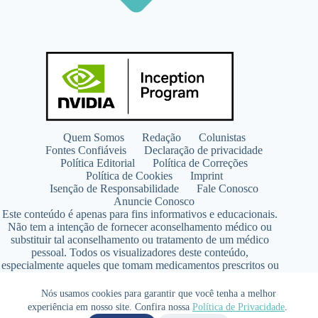
Quem Somos
Redação
Colunistas
Fontes Confiáveis
Declaração de privacidade
Política Editorial
Política de Correções
Política de Cookies
Imprint
Isenção de Responsabilidade
Fale Conosco
Anuncie Conosco
Este conteúdo é apenas para fins informativos e educacionais.
Não tem a intenção de fornecer aconselhamento médico ou
substituir tal aconselhamento ou tratamento de um médico
pessoal. Todos os visualizadores deste conteúdo,
especialmente aqueles que tomam medicamentos prescritos ou
de venda livre, devem consultar seus médicos antes de iniciar
qualquer programa de nutrição, suplementação ou estilo de
Nós usamos cookies para garantir que você tenha a melhor
vida.
experiência em nosso site. Confira nossa
Política de Privacidade
.