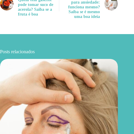
para ansiedade:
pode tomar suco de
funciona mesmo?
acerola? Saiba se a
Saiba se é mesmo
fruta é boa
uma boa ideia
Posts relacionados