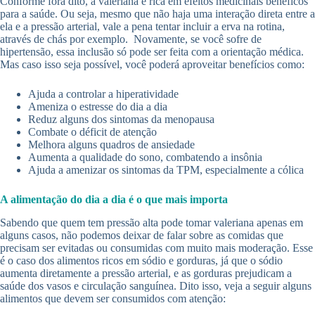
Conforme fora dito, a valeriana é rica em efeitos medicinais benéficos
para a saúde. Ou seja, mesmo que não haja uma interação direta entre a
ela e a pressão arterial, vale a pena tentar incluir a erva na rotina,
através de chás por exemplo. Novamente, se você sofre de
hipertensão, essa inclusão só pode ser feita com a orientação médica.
Mas caso isso seja possível, você poderá aproveitar benefícios como:
Ajuda a controlar a hiperatividade
Ameniza o estresse do dia a dia
Reduz alguns dos sintomas da menopausa
Combate o déficit de atenção
Melhora alguns quadros de ansiedade
Aumenta a qualidade do sono, combatendo a insônia
Ajuda a amenizar os sintomas da TPM, especialmente a cólica
A alimentação do dia a dia é o que mais importa
Sabendo que quem tem pressão alta pode tomar valeriana apenas em
alguns casos, não podemos deixar de falar sobre as comidas que
precisam ser evitadas ou consumidas com muito mais moderação. Esse
é o caso dos alimentos ricos em sódio e gorduras, já que o sódio
aumenta diretamente a pressão arterial, e as gorduras prejudicam a
saúde dos vasos e circulação sanguínea. Dito isso, veja a seguir alguns
alimentos que devem ser consumidos com atenção: