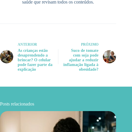
saúde que revisam todos os conteúdos.
ANTERIOR
PRÓXIMO
As crianças estão
Suco de tomate
desaprendendo a
com soja pode
brincar? O celular
ajudar a reduzir
pode fazer parte da
inflamação ligada à
explicação
obesidade?
Posts relacionados