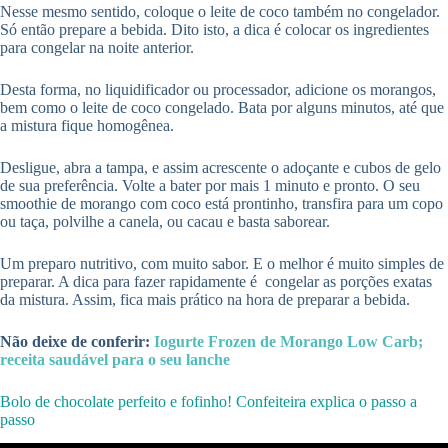
Nesse mesmo sentido, coloque o leite de coco também no congelador.
Só então prepare a bebida. Dito isto, a dica é colocar os ingredientes
para congelar na noite anterior.
Desta forma, no liquidificador ou processador, adicione os morangos,
bem como o leite de coco congelado. Bata por alguns minutos, até que
a mistura fique homogênea.
Desligue, abra a tampa, e assim acrescente o adoçante e cubos de gelo
de sua preferência. Volte a bater por mais 1 minuto e pronto. O seu
smoothie de morango com coco está prontinho, transfira para um copo
ou taça, polvilhe a canela, ou cacau e basta saborear.
Um preparo nutritivo, com muito sabor. E o melhor é muito simples de
preparar. A dica para fazer rapidamente é congelar as porções exatas
da mistura. Assim, fica mais prático na hora de preparar a bebida.
Não deixe de conferir:
Iogurte Frozen de Morango Low Carb;
receita saudável para o seu lanche
Bolo de chocolate perfeito e fofinho! Confeiteira explica o passo a
passo