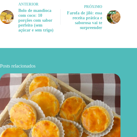
ANTERIOR
PRÓXIMO
Bolo de mandioca
Farofa de jiló: essa
com coco: 10
receita prática e
porções com sabor
saborosa vai te
perfeito (sem
surpreender
açúcar e sem trigo)
Posts relacionados