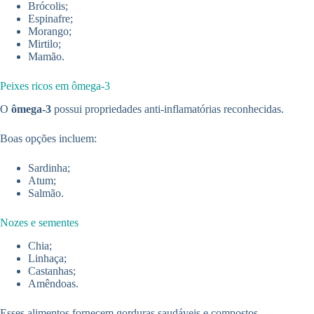
Brócolis;
Espinafre;
Morango;
Mirtilo;
Mamão.
Peixes ricos em ômega-3
O
ômega-3
possui propriedades anti-inflamatórias reconhecidas.
Boas opções incluem:
Sardinha;
Atum;
Salmão.
Nozes e sementes
Chia;
Linhaça;
Castanhas;
Amêndoas.
Esses alimentos fornecem gorduras saudáveis e compostos