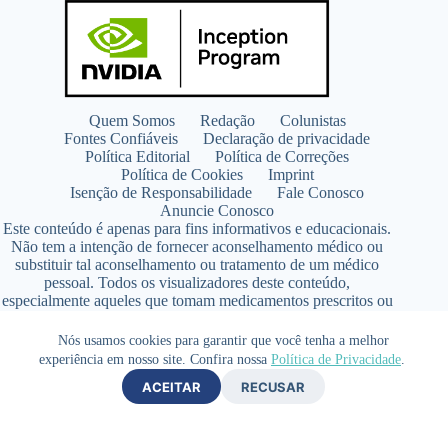
Quem Somos
Redação
Colunistas
Fontes Confiáveis
Declaração de privacidade
Política Editorial
Política de Correções
Política de Cookies
Imprint
Isenção de Responsabilidade
Fale Conosco
Anuncie Conosco
Este conteúdo é apenas para fins informativos e educacionais.
Não tem a intenção de fornecer aconselhamento médico ou
substituir tal aconselhamento ou tratamento de um médico
pessoal. Todos os visualizadores deste conteúdo,
especialmente aqueles que tomam medicamentos prescritos ou
de venda livre, devem consultar seus médicos antes de iniciar
qualquer programa de nutrição, suplementação ou estilo de
Nós usamos cookies para garantir que você tenha a melhor
vida.
experiência em nosso site. Confira nossa
Política de Privacidade
.
Copyright © 2026 - SaúdeLAB.com pertence ao grupo
ACEITAR
RECUSAR
VKCF Soluções Digitais Ltda - CNPJ n° 43.726.917/0001-80
- Contato +55 (65) 99813- 4203 - Responsável Técnica:
Farmacêutica Elizandra Civalsci Costa - CRF MT n° 3490