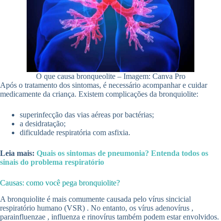
O que causa bronqueolite – Imagem: Canva Pro
Após o tratamento dos sintomas, é necessário acompanhar e cuidar
medicamente da criança. Existem complicações da bronquiolite:
superinfecção das vias aéreas por bactérias;
a desidratação;
dificuldade respiratória com asfixia.
Leia mais:
Quais os sintomas de pneumonia? Entenda todos os
sinais do problema respiratório
Causas: como você pega bronquiolite?
A bronquiolite é mais comumente causada pelo vírus sincicial
respiratório humano (VSR) . No entanto, os vírus adenovírus ,
parainfluenzae , influenza e rinovírus também podem estar envolvidos.