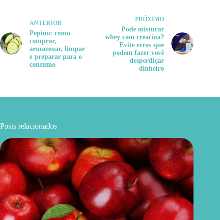
PRÓXIMO
ANTERIOR
Pode misturar
Pepino: como
whey com creatina?
comprar,
Evite erros que
armazenar, limpar
podem fazer você
e preparar para o
desperdiçar
consumo
dinheiro
Posts relacionados