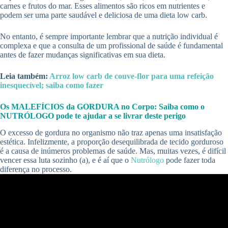
carnes e frutos do mar. Esses alimentos são ricos em nutrientes e
podem ser uma parte saudável e deliciosa de uma dieta low carb.
No entanto, é sempre importante lembrar que a nutrição individual é
complexa e que a consulta de um profissional de saúde é fundamental
antes de fazer mudanças significativas em sua dieta.
Leia também:
Arroz low carb de couve-flor para uma refeição
inesquecível; saiba como fazer
Os MALEFÍCIOS da GORDURA no Corpo: Saiba como o
NUTRÓLOGO pode te ajudar a se livrar deste perigo
O excesso de gordura no organismo não traz apenas uma insatisfação
estética. Infelizmente, a proporção desequilibrada de tecido gorduroso
é a causa de inúmeros problemas de saúde. Mas, muitas vezes, é difícil
vencer essa luta sozinho (a), e é aí que o
Nutrólogo
pode fazer toda
diferença no processo.