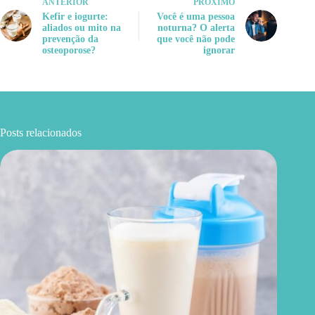
ANTERIOR
PRÓXIMO
Kefir e iogurte:
Você é uma pessoa
aliados ou mito na
noturna? O alerta
prevenção da
que você não pode
osteoporose?
ignorar
Posts relacionados