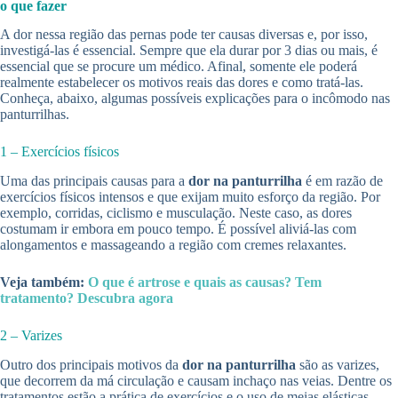
o que fazer
A dor nessa região das pernas pode ter causas diversas e, por isso,
investigá-las é essencial. Sempre que ela durar por 3 dias ou mais, é
essencial que se procure um médico. Afinal, somente ele poderá
realmente estabelecer os motivos reais das dores e como tratá-las.
Conheça, abaixo, algumas possíveis explicações para o incômodo nas
panturrilhas.
1 – Exercícios físicos
Uma das principais causas para a
dor na panturrilha
é em razão de
exercícios físicos intensos e que exijam muito esforço da região. Por
exemplo, corridas, ciclismo e musculação. Neste caso, as dores
costumam ir embora em pouco tempo. É possível aliviá-las com
alongamentos e massageando a região com cremes relaxantes.
Veja também:
O que é artrose e quais as causas? Tem
tratamento? Descubra agora
2 – Varizes
Outro dos principais motivos da
dor na panturrilha
são as varizes,
que decorrem da má circulação e causam inchaço nas veias. Dentre os
tratamentos estão a prática de exercícios e o uso de meias elásticas.