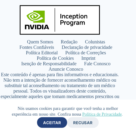
Quem Somos
Redação
Colunistas
Fontes Confiáveis
Declaração de privacidade
Política Editorial
Política de Correções
Política de Cookies
Imprint
Isenção de Responsabilidade
Fale Conosco
Anuncie Conosco
Este conteúdo é apenas para fins informativos e educacionais.
Não tem a intenção de fornecer aconselhamento médico ou
substituir tal aconselhamento ou tratamento de um médico
pessoal. Todos os visualizadores deste conteúdo,
especialmente aqueles que tomam medicamentos prescritos ou
de venda livre, devem consultar seus médicos antes de iniciar
qualquer programa de nutrição, suplementação ou estilo de
Nós usamos cookies para garantir que você tenha a melhor
vida.
experiência em nosso site. Confira nossa
Política de Privacidade
.
Copyright © 2026 - SaúdeLAB.com pertence ao grupo
ACEITAR
RECUSAR
VKCF Soluções Digitais Ltda - CNPJ n° 43.726.917/0001-80
- Contato +55 (65) 99813- 4203 - Responsável Técnica: