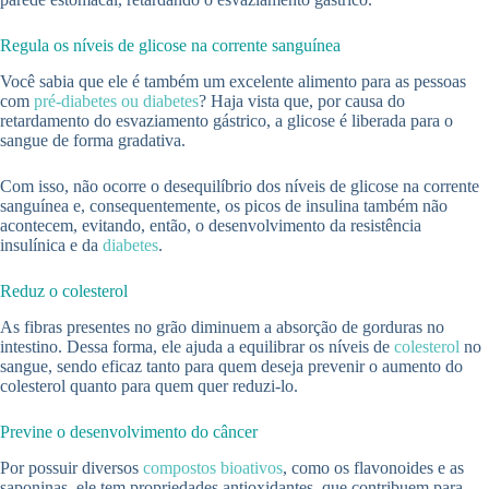
Regula os níveis de glicose na corrente sanguínea
Você sabia que ele é também um excelente alimento para as pessoas
com
pré-diabetes ou diabetes
? Haja vista que, por causa do
retardamento do esvaziamento gástrico, a glicose é liberada para o
sangue de forma gradativa.
Com isso, não ocorre o desequilíbrio dos níveis de glicose na corrente
sanguínea e, consequentemente, os picos de insulina também não
acontecem, evitando, então, o desenvolvimento da resistência
insulínica e da
diabetes
.
Reduz o colesterol
As fibras presentes no grão diminuem a absorção de gorduras no
intestino. Dessa forma, ele ajuda a equilibrar os níveis de
colesterol
no
sangue, sendo eficaz tanto para quem deseja prevenir o aumento do
colesterol quanto para quem quer reduzi-lo.
Previne o desenvolvimento do câncer
Por possuir diversos
compostos bioativos
, como os flavonoides e as
saponinas, ele tem propriedades antioxidantes, que contribuem para