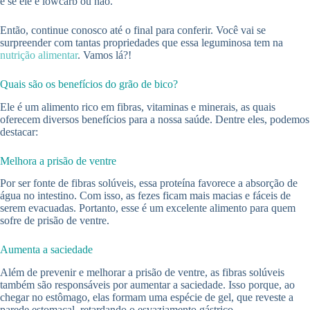
e se ele é lowcarb ou não.
Então, continue conosco até o final para conferir. Você vai se
surpreender com tantas propriedades que essa leguminosa tem na
nutrição alimentar
. Vamos lá?!
Quais são os benefícios do grão de bico?
Ele é um alimento rico em fibras, vitaminas e minerais, as quais
oferecem diversos benefícios para a nossa saúde. Dentre eles, podemos
destacar:
Melhora a prisão de ventre
Por ser fonte de fibras solúveis, essa proteína favorece a absorção de
água no intestino. Com isso, as fezes ficam mais macias e fáceis de
serem evacuadas. Portanto, esse é um excelente alimento para quem
sofre de prisão de ventre.
Aumenta a saciedade
Além de prevenir e melhorar a prisão de ventre, as fibras solúveis
também são responsáveis por aumentar a saciedade. Isso porque, ao
chegar no estômago, elas formam uma espécie de gel, que reveste a
parede estomacal, retardando o esvaziamento gástrico.