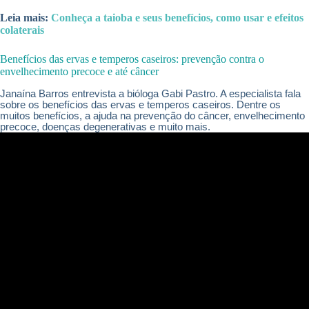
Leia mais:
Conheça a taioba e seus benefícios, como usar e efeitos
colaterais
Benefícios das ervas e temperos caseiros: prevenção contra o
envelhecimento precoce e até câncer
Janaína Barros entrevista a bióloga Gabi Pastro. A especialista fala
sobre os benefícios das ervas e temperos caseiros. Dentre os
muitos benefícios, a ajuda na prevenção do câncer, envelhecimento
precoce, doenças degenerativas e muito mais.