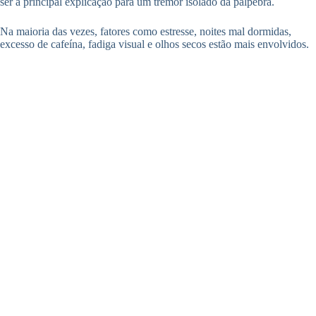
ser a principal explicação para um tremor isolado da pálpebra.
Na maioria das vezes, fatores como estresse, noites mal dormidas,
excesso de cafeína, fadiga visual e olhos secos estão mais envolvidos.