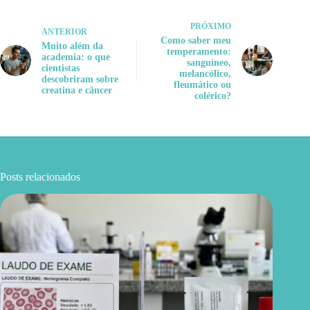
PRÓXIMO
ANTERIOR
Como saber meu
Muito além da
temperamento:
academia: o que
sanguíneo,
cientistas
melancólico,
descobriram sobre
fleumático ou
creatina e câncer
colérico?
Posts relacionados