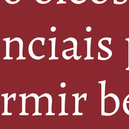
nciais
rmir 