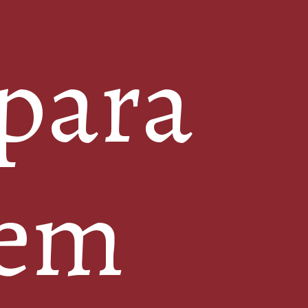
 para
bem