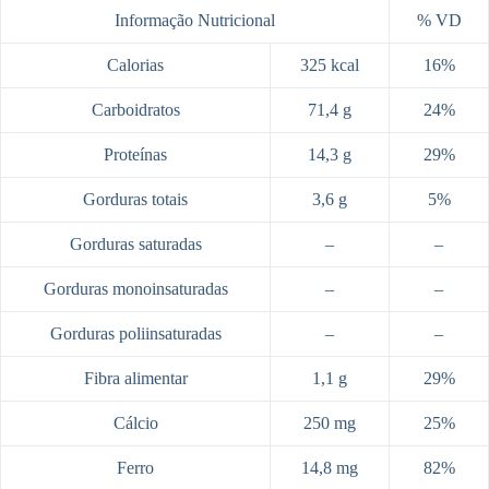
Informação Nutricional
% VD
Calorias
325 kcal
16%
Carboidratos
71,4 g
24%
Proteínas
14,3 g
29%
Gorduras totais
3,6 g
5%
Gorduras saturadas
–
–
Gorduras monoinsaturadas
–
–
Gorduras poliinsaturadas
–
–
Fibra alimentar
1,1 g
29%
Cálcio
250 mg
25%
Ferro
14,8 mg
82%