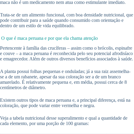
maca não é um medicamento nem atua como estimulante imediato.
Trata-se de um alimento funcional, com boa densidade nutricional, que
pode contribuir para a saúde quando consumido com orientação e
dentro de um estilo de vida equilibrado.
O que é maca peruana e por que ela chama atenção
Pertencente à família das crucíferas – assim como o brócolis, espinafre
e couve – a maca peruana é reconhecida pelo seu potencial afrodisíaco
e emagrecedor. Além de outros diversos benefícios associados à saúde.
A planta possui folhas pequenas e onduladas; já a sua raiz assemelha-
se a de um rabanete, apesar da sua coloração ser a de um branco
amarelado. É relativamente pequena e, em média, possui cerca de 8
centímetros de diâmetro.
Existem outros tipos de maca peruana e, a principal diferença, está na
coloração, que pode variar entre vermelha e negra.
Veja a tabela nutricional desse superalimento e qual a quantidade de
cada elemento, por uma porção de 100 gramas: