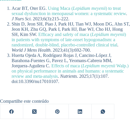
Acar BT, Oter EG.
Using Maca (
Lepidium meyenii
) to treat
sexual dysfunction in menopausal women: a systematic review
.
J Nurs Sci
. 2023;6(3):215–222.
Shin D, Jeon SH, Piao J, Park HJ, Tian WJ, Moon DG, Ahn ST,
Jeon KH, Zhu GQ, Park I, Park HJ, Bae WJ, Cho HJ, Hong
SH, Kim SW.
Efficacy and safety of maca (
Lepidium meyenii
)
in patients with symptoms of late-onset hypogonadism: a
randomized, double-blind, placebo-controlled clinical trial
.
World J Mens Health
. 2023;41(3):692-700.
Huerta Ojeda A, Rodríguez Rojas J, Cancino-López J,
Barahona-Fuentes G, Pavez L, Yeomans-Cabrera MM,
Jorquera-Aguilera C.
Effects of maca (
Lepidium meyenii
Walp.)
on physical performance in animals and humans: a systematic
review and meta-analysis
.
Nutrients
. 2025;17(1):107.
doi:10.3390/nu17010107.
Compartilhe este conteúdo