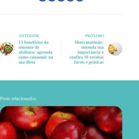
ANTERIOR
PRÓXIMO
13 benefícios da
Shots matinais:
semente de
entenda sua
abóbora: aprenda
importância e
como consumir na
confira 10 receitas
sua dieta
fáceis e práticas
Posts relacionados