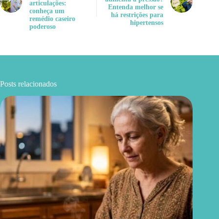
articulações:
Entenda melhor se
conheça um
há restrições para
remédio caseiro
hipertensos
poderoso
Posts relacionados