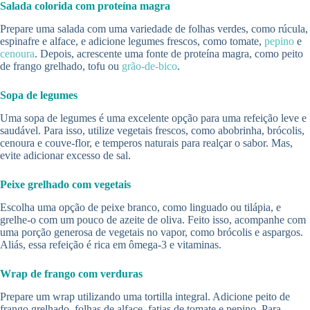
Salada colorida com proteína magra
Prepare uma salada com uma variedade de folhas verdes, como rúcula,
espinafre e alface, e adicione legumes frescos, como tomate,
pepino
e
cenoura
. Depois, acrescente uma fonte de proteína magra, como peito
de frango grelhado, tofu ou
grão-de-bico
.
Sopa de legumes
Uma sopa de legumes é uma excelente opção para uma refeição leve e
saudável. Para isso, utilize vegetais frescos, como abobrinha, brócolis,
cenoura e couve-flor, e temperos naturais para realçar o sabor. Mas,
evite adicionar excesso de sal.
Peixe grelhado com vegetais
Escolha uma opção de peixe branco, como linguado ou tilápia, e
grelhe-o com um pouco de azeite de oliva. Feito isso, acompanhe com
uma porção generosa de vegetais no vapor, como brócolis e aspargos.
Aliás, essa refeição é rica em ômega-3 e vitaminas.
Wrap de frango com verduras
Prepare um wrap utilizando uma tortilla integral. Adicione peito de
frango grelhado, folhas de alface, fatias de tomate e pepino. Para