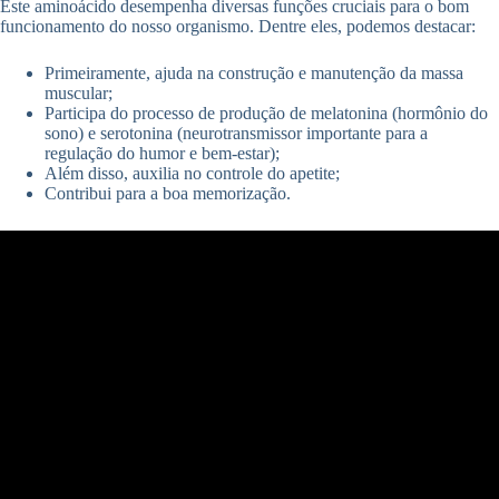
Este aminoácido desempenha diversas funções cruciais para o bom
funcionamento do nosso organismo. Dentre eles, podemos destacar:
Primeiramente, ajuda na construção e manutenção da massa
muscular;
Participa do processo de produção de melatonina (hormônio do
sono) e serotonina (neurotransmissor importante para a
regulação do humor e bem-estar);
Além disso, auxilia no controle do apetite;
Contribui para a boa memorização.