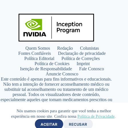
Quem Somos
Redação
Colunistas
Fontes Confiáveis
Declaração de privacidade
Política Editorial
Política de Correções
Política de Cookies
Imprint
Isenção de Responsabilidade
Fale Conosco
Anuncie Conosco
Este conteúdo é apenas para fins informativos e educacionais.
Não tem a intenção de fornecer aconselhamento médico ou
substituir tal aconselhamento ou tratamento de um médico
pessoal. Todos os visualizadores deste conteúdo,
especialmente aqueles que tomam medicamentos prescritos ou
de venda livre, devem consultar seus médicos antes de iniciar
qualquer programa de nutrição, suplementação ou estilo de
Nós usamos cookies para garantir que você tenha a melhor
vida.
experiência em nosso site. Confira nossa
Política de Privacidade
.
Copyright © 2026 - SaúdeLAB.com pertence ao grupo
ACEITAR
RECUSAR
VKCF Soluções Digitais Ltda - CNPJ n° 43.726.917/0001-80