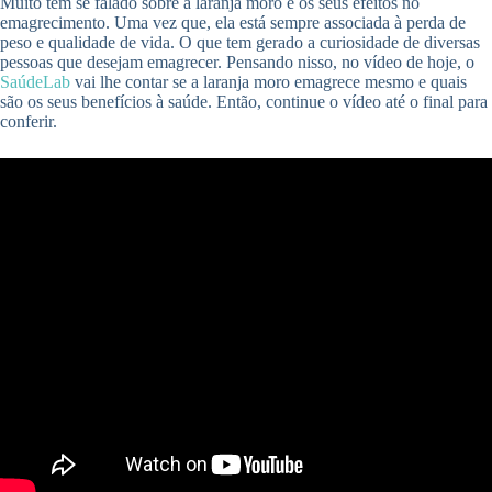
Muito tem se falado sobre a laranja moro e os seus efeitos no
emagrecimento. Uma vez que, ela está sempre associada à perda de
peso e qualidade de vida. O que tem gerado a curiosidade de diversas
pessoas que desejam emagrecer. Pensando nisso, no vídeo de hoje, o
SaúdeLab
vai lhe contar se a laranja moro emagrece mesmo e quais
são os seus benefícios à saúde. Então, continue o vídeo até o final para
conferir.