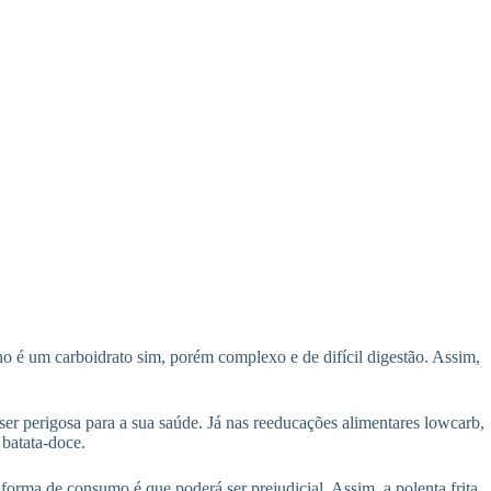
ho é um carboidrato sim, porém complexo e de difícil digestão. Assim,
ser perigosa para a sua saúde. Já nas reeducações alimentares lowcarb,
 batata-doce.
 forma de consumo é que poderá ser prejudicial. Assim, a polenta frita