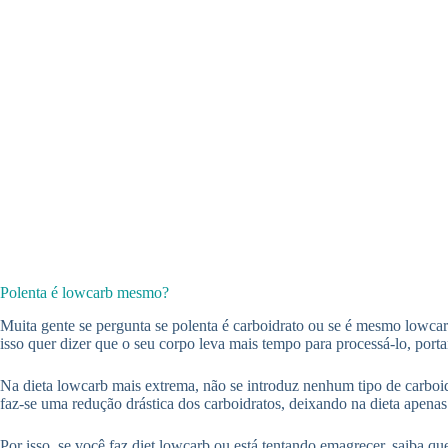
Polenta é lowcarb mesmo?
Muita gente se pergunta se polenta é carboidrato ou se é mesmo lowcarb
isso quer dizer que o seu corpo leva mais tempo para processá-lo, porta
Na dieta lowcarb mais extrema, não se introduz nenhum tipo de carboidr
faz-se uma redução drástica dos carboidratos, deixando na dieta apena
Por isso, se você faz diet lowcarb ou está tentando emagrecer, saiba qu