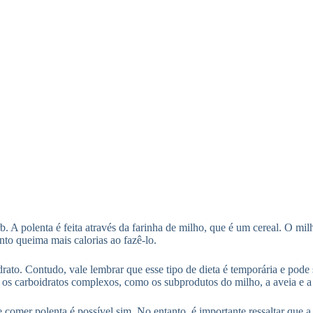
. A polenta é feita através da farinha de milho, que é um cereal. O mil
nto queima mais calorias ao fazê-lo.
ato. Contudo, vale lembrar que esse tipo de dieta é temporária e pode 
s os carboidratos complexos, como os subprodutos do milho, a aveia e a
e comer polenta é possível sim. No entanto, é importante ressaltar que a