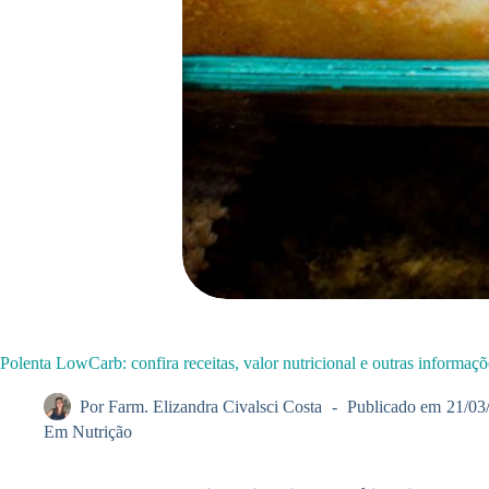
Polenta LowCarb: confira receitas, valor nutricional e outras informaçõ
Por
Farm. Elizandra Civalsci Costa
Publicado em
21/03
Em
Nutrição